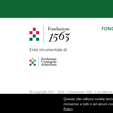
FON
Ente strumentale di:
© Copyright 2017 - 2023 | Fondazione 1563 - C.so Vittorio 
97520600012
Questo sito utilizza cookie tecni
Webarchive 2014 - 2017 |
Webarchive 2017 - 2021 |
Priva
consenso a tutti o ad alcuni c
Policy