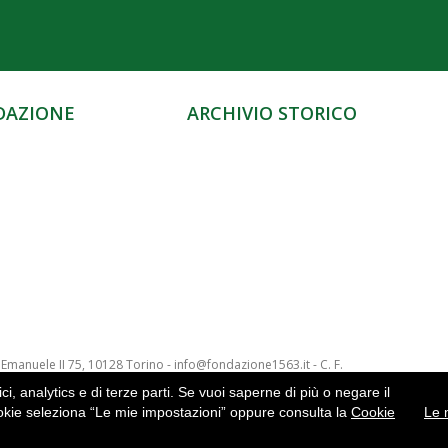
DAZIONE
ARCHIVIO STORICO
Emanuele II 75, 10128 Torino - info@fondazione1563.it - C. F.
ci, analytics e di terze parti. Se vuoi saperne di più o negare il
cy |
Cookies |
ookie seleziona “Le mie impostazioni” oppure consulta la
Cookie
Le 